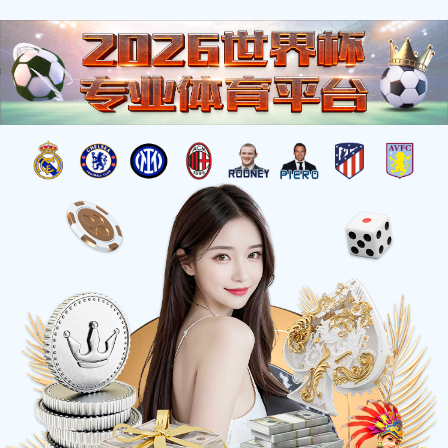
立即注册
MK网页版登录入口
带您畅享
全球体育盛事
专业平台，数据精准，
高清直播
覆盖热门体育项
目。
聚焦足球、篮球、电竞等赛事，
每日内容实时更
新
。
极速访问
下载APP