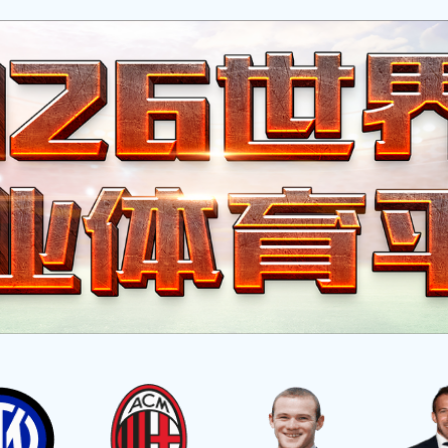
App
关于我们
体育焦点
畅享全球体育
门体育项目。
容实时更新
。