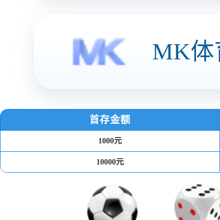
8.
北京国安官宣里卡多·苏亚雷斯离队，旧将陶
2026-07-21
认识 MK网页版登录入口
MK网页版登录入口-MK(中国) ✅eson推荐✅「2026
于2012年8月，注册资金7000万，是一家生产各类互
科研、生产、销售为一体的互联网平台产品企业。MK网页
产品质量，才可以走得更远，才可以赢得未来。我们公
联网平台服务和技术支持！