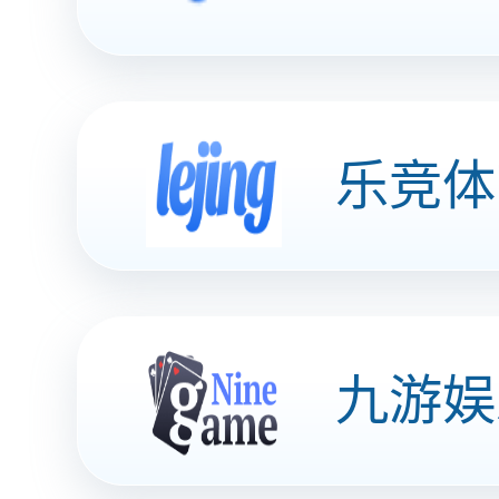
2.
深圳马可波罗贺希宁手指骨折手术成功，预
2026-07-22
3.
巴黎圣日耳曼姆巴佩左脚跖骨应力反应休战
2026-07-23
4.
哈兰德禁区触球次数vs凯恩回撤深度：两大
2026-06-08
5.
前KPL选手线上赛首秀引围观，白鲨与斗化马
2026-08-01
6.
湖人管理层重组在即，雷迪克或接替哈姆打
2026-07-22
7.
天津先行者林庭谦突破时被绊倒未获罚球，
2026-07-17