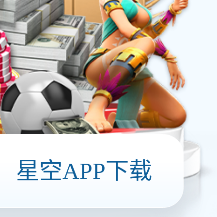
一次起脚都透着深思熟
将机会转化为进球。这
史射手王，武磊的转化
的火力点。当其他外援