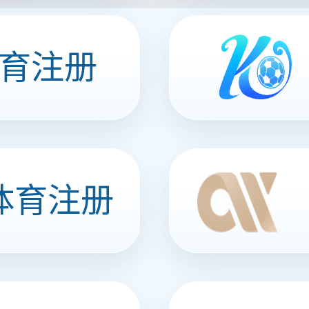
京国安的张玉宁，他的射门转化率虽略逊一筹，却同样令人瞩目
于支点型中锋。他在禁区内背身拿球、争顶头球后的二次进攻，
的射门转化率之所以高，源于他对射门时机的极致把握——绝不
种球场上的“读秒能力”，让他成为国安锋线上最值得信赖的得
国男足的未来提供了更多想象空间。
效率革命
门转化率榜，折射出中超联赛正在经历一场效率革命。过去，人
忽视了射门与进球之间的“性价比”。本赛季，许多外援前锋虽
反而凸显了本土射手的难能可贵。武磊和张玉宁的成功，离不开
他们自身在训练中对最后一击的千锤百炼。当联赛逐渐回归理性
将成为衡量前锋价值的新标尺。
玉宁的高效表现，无疑为其他本土前锋树立了榜样。但中超的射
、谢维军等人若能进一步提升门前决策与基本功，未来榜单的格