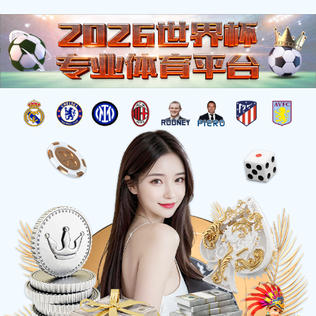
立即注册
MK网页版登录入口
带您畅享
全球体育盛事
专业平台，数据精准，
高清直播
覆盖热门体育项
目。
聚焦足球、篮球、电竞等赛事，
每日内容实时更
新
。
极速访问
下载APP